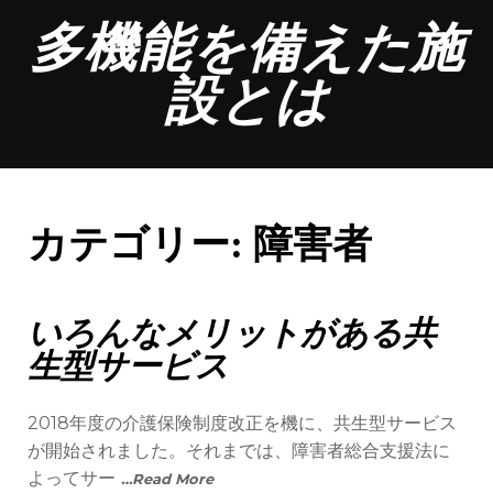
Skip
多機能を備えた施
to
content
設とは
カテゴリー:
障害者
いろんなメリットがある共
生型サービス
2018年度の介護保険制度改正を機に、共生型サービス
が開始されました。それまでは、障害者総合支援法に
よってサー
…Read More